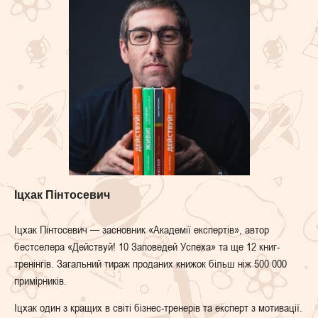
Іцхак Пінтосевич
Іцхак Пінтосевич — засновник «Академії експертів», автор
бестселера «Действуй! 10 Заповедей Успеха» та ще 12 книг-
тренінгів. Загальний тираж проданих книжок більш ніж 500 000
примірників.
Іцхак один з кращих в світі бізнес-тренерів та експерт з мотивації.