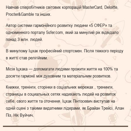
Навчав співробітників світових корпорацій MasterCard, Deloitte,
Procter&Gamble та інших.
Автор системи гармонійного розвитку людини «5 СФЕР» та
одноіменного порталу 5sfer.com, який за минулий рік відвідало
понад 3 млн. людей.
В минулому Іцхак професійний спортсмен. Після тяжкого періоду
в житті став релігійним.
Місія Іцхака — допомагати людями прожити життя на 100% та
досягти гармонії між духовним та матеріальним розвитков.
Книжки, тренінги, сторінки в соціальних мережах , тренинги,
страницы в социальных сетях надихають людей на розвиток
себе, свого життя та оточення. Іцхак Пінтосевич виступав на
одній сцені з такими видатними лідерами, як Брайан Трейсі, Алан
Піз, Нік Вуйчич.