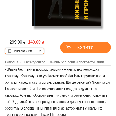
299.00
149.00
₴
₴
КУПИТИ
Паперова книга
Головна
/
Uncategorized
/ Жизнь без лени и прокрастинации
«Жизнь без лени и прокрастинации» – книга, яка необхідна
кожному. Кожному, хто усвідомив необхідність керувати своїм
життям, нарешті стати організованим. Що це означає? Знати куди
і з якою метою йти. Це означає мати порядок в думках та
справах. Але як побороти лінь, як змусити оточуючих повірити в
тебе? Де знайти в собі ресурси встати з дивану і нарешті щось
зробити? Відповіді на ці питання знає автор книг і унікальних
тренінгових програм – Іцхак Пінтосевич