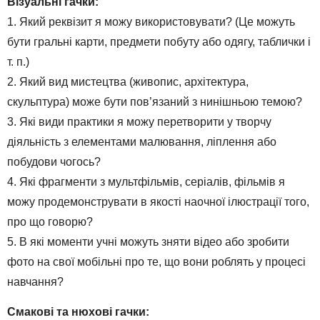
Візуальні гачки:
1. Який реквізит я можу використовувати? (Це можуть
бути гральні карти, предмети побуту або одягу, таблички і
т. п.)
2. Який вид мистецтва (живопис, архітектура,
скульптура) може бути пов’язаний з нинішньою темою?
3. Які види практики я можу перетворити у творчу
діяльність з елементами малювання, ліплення або
побудови чогось?
4. Які фрагменти з мультфільмів, серіалів, фільмів я
можу продемонструвати в якості наочної ілюстрації того,
про що говорю?
5. В які моменти учні можуть зняти відео або зробити
фото на свої мобільні про те, що вони роблять у процесі
навчання?
Смакові та нюхові гачки: