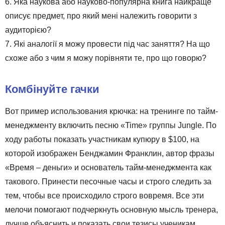
6. Яка наукова або науково-популярна книга найкраще
описує предмет, про який мені належить говорити з
аудиторією?
7. Які аналогії я можу провести під час заняття? На що
схоже або з чим я можу порівняти те, про що говорю?
Комбінуйте гачки
Вот пример использования крючка: на тренинге по тайм-
менеджменту включить песню «Time» группы Jungle. По
ходу работы показать участникам купюру в $100, на
которой изображен Бенджамин Франклин, автор фразы
«Время – деньги» и основатель тайм-менеджмента как
такового. Принести песочные часы и строго следить за
тем, чтобы все происходило строго вовремя. Все эти
мелочи помогают подчеркнуть основную мысль тренера,
лучше объяснить и показать свои тезисы ученикам.