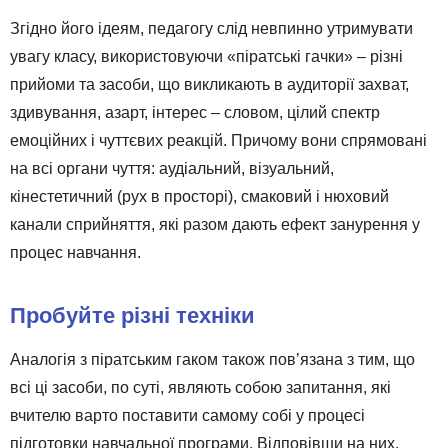
Згідно його ідеям, педагогу слід невпинно утримувати
увагу класу, використовуючи «піратські гачки» – різні
прийоми та засоби, що викликають в аудиторії захват,
здивування, азарт, інтерес – словом, цілий спектр
емоційних і чуттєвих реакцій. Причому вони спрямовані
на всі органи чуття: аудіальний, візуальний,
кінестетичний (рух в просторі), смаковий і нюховий
канали сприйняття, які разом дають ефект занурення у
процес навчання.
Пробуйте різні техніки
Аналогія з піратським гаком також пов’язана з тим, що
всі ці засоби, по суті, являють собою запитання, які
вчителю варто поставити самому собі у процесі
підготовки навчальної програми. Відповівши на них,