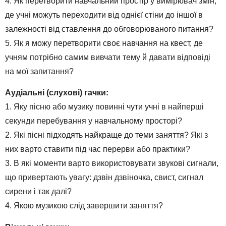
4. Як перетворити навчальний простір у вимірювач змін,
де учні можуть переходити від однієї стіни до іншої в
залежності від ставлення до обговорюваного питання?
5. Як я можу перетворити своє навчання на квест, де
учням потрібно самим вивчати тему й давати відповіді
на мої запитання?
Аудіальні (слухові) гачки:
1. Яку пісню або музику повинні чути учні в найперші
секунди перебування у навчальному просторі?
2. Які пісні підходять найкраще до теми заняття? Які з
них варто ставити під час перерви або практики?
3. В які моменти варто використовувати звукові сигнали,
що привертають увагу: дзвін дзвіночка, свист, сигнал
сирени і так далі?
4. Якою музикою слід завершити заняття?