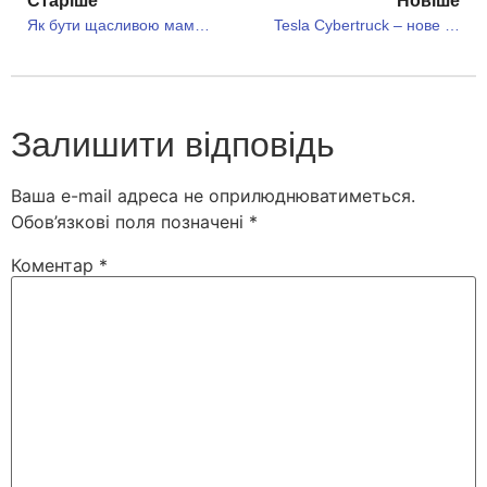
Старіше
Новіше
Як бути щасливою мамою? Шукаємо сили!
Tesla Cybertruck – нове творіння неперевершеного Ілона Маска
Залишити відповідь
Ваша e-mail адреса не оприлюднюватиметься.
Обов’язкові поля позначені
*
Коментар
*