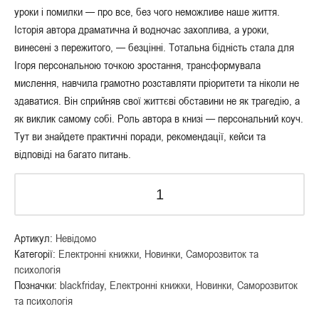
уроки і помилки — про все, без чого неможливе наше життя.
Історія автора драматична й водночас захоплива, а уроки,
винесені з пережитого, — безцінні. Тотальна бідність стала для
Ігоря персональ­ною точкою зростання, трансформувала
мислення, навчила грамотно розставляти пріоритети та ніколи не
здаватися. Він сприйняв свої життєві обставини не як трагедію, а
як виклик самому собі. Роль автора в книзі — персональний коуч.
Тут ви знайдете практичні поради, рекомендації, кейси та
відповіді на багато питань.
Артикул:
Невідомо
Категорії:
Електронні книжки
,
Новинки
,
Саморозвиток та
психологія
Позначки:
blackfriday
,
Електронні книжки
,
Новинки
,
Саморозвиток
та психологія