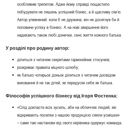
особливим трепетом. Адже йому справді пощастило
побудувати не лишень успішний бізнес, а й щасливу сім’ю.
Автор упевнений: коли б не дружина, він не досягнув би й
половини успіху в бізнесі. А на нові звершення його
надихають також любі донечки, сенс життя кожного батька.
У розділі про родину автор:
ділиться з читачем секретами гармонійних стосунків;
розкриває правила міцного шлюбу;
як батько чотирьох доньок ділиться з читачем досвідом
виховання й не так дітей, як передусім себе як батька.
Філософія успішного бізнесу від Ігоря Фостенка:
«Слід докласти всіх зусиль, аби на обличчях людей, які
відкривають посилки з нашою продукцією сяяли усмішки»
– саме такі настанови від свого керівника одержує команда.