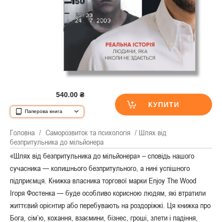
540.00
₴
КУПИТИ
Паперова книга
Головна
/
Саморозвиток та психологія
/ Шлях від
безпритульника до мільйонера
«Шлях від безпритульника до мільйонера» – сповідь нашого
сучасника — колишнього безпритульного, а нині успіш­ного
підприємця. Книжка власника торгової марки Enjoy The Wood
Ігоря Фостен­ка — буде особливо корисною людям, які втратили
життєвий орієнтир або перебувають на роздоріжжі. Ця книжка про
Бога, сім’ю, кохання, взаємини, бізнес, гроші, злети і падіння,