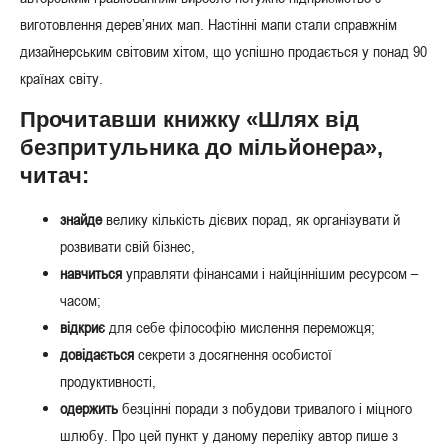
виготовлення дерев’яних мап. Настінні мапи стали справжнім
дизайнерським світовим хітом, що успішно продається у понад 90
країнах світу.
Прочитавши книжку «Шлях від
безпритульника до мільйонера»,
читач:
знайде
велику кількість дієвих порад, як організувати й
розвивати свій бізнес,
навчиться
управляти фінансами і найціннішим ресурсом –
часом;
відкриє
для себе філософію мислення переможця;
довідається
секрети з досягнення особистої
продуктивності,
одержить
безцінні поради з побудови тривалого і міцного
шлюбу. Про цей пункт у даному переліку автор пише з