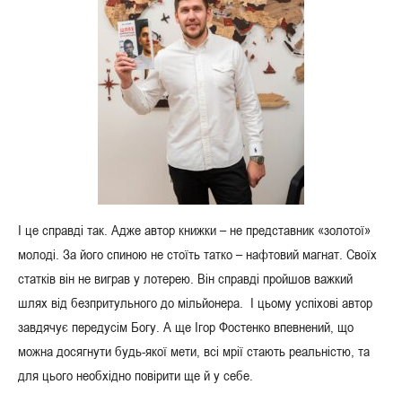
І це справді так. Адже автор книжки – не представник «золотої»
молоді. За його спиною не стоїть татко – нафтовий магнат. Своїх
статків він не виграв у лотерею. Він справді пройшов важкий
шлях від безпритульного до мільйонера. І цьому успіхові автор
завдячує передусім Богу. А ще Ігор Фостенко впевнений, що
можна досягнути будь-якої мети, всі мрії стають реальністю, та
для цього необхідно повірити ще й у себе.