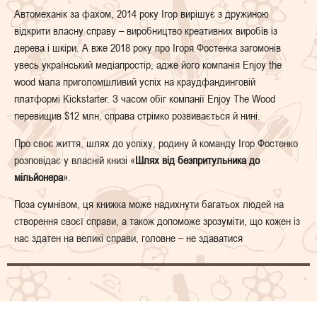
Автомеханік за фахом, 2014 року Ігор вирішує з дружиною
відкрити власну справу – виробництво креативних виробів із
дерева і шкіри. А вже 2018 року про Ігоря Фостенка загомонів
увесь український медіапростір, адже його компанія Enjoy the
wood мала приголомшливий успіх на краудфандинговій
платформі Kickstarter. З часом обіг компанії Enjoy The Wood
перевищив $12 млн, справа стрімко розвивається й нині.
Про своє життя, шлях до успіху, родину й команду Ігор Фостенко
розповідає у власній книзі «
Шлях від безпритульника до
мільйонера
».
Поза сумнівом, ця книжка може надихнути багатьох людей на
створення своєї справи, а також допоможе зрозуміти, що кожен із
нас здатен на великі справи, головне – не здаватися