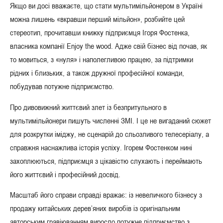
Якщо ви досі вважаєте, що стати мультимільйонером в Україні
можна лишень «вкравши перший мільйон», розбийте цей
стереотип, прочитавши книжку підприємця Ігоря Фостенка,
власника компанії Enjoy the wood. Адже свій бізнес від почав, як
то мовиться, з «нуля» і наполегливою працею, за підтримки
рідних і близьких, а також дружної професійної команди,
побудував потужне підприємство.
Про дивовижний життєвий злет із безпритульного в
мультимільйонери пишуть численні ЗМІ. І це не вигаданий сюжет
для розкрутки іміджу, не сценарій до сльозливого телесеріалу, а
справжня наснажлива історія успіху. Ігорем Фостенком нині
захоплюються, підприємця з цікавістю слухають і переймають
його життєвий і професійний досвід.
Масштаб його справи справді вражає: із невеличкого бізнесу з
продажу китайських дерев’яних виробів із оригінальним
авторським гравіюванням виросло потужне підприємство з