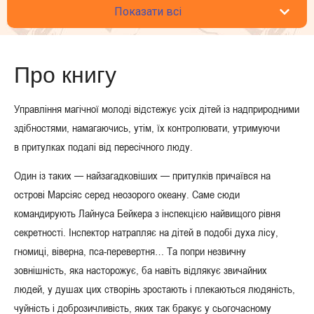
Показати всі
Про книгу
Управління магічної молоді відстежує усіх дітей із надприродними
здібностями, намагаючись, утім, їх контролювати, утримуючи
в притулках подалі від пересічного люду.
Один із таких — найзагадковіших — притулків причаївся на
острові Марсіяс серед неозорого океану. Саме сюди
командирують Лайнуса Бейкера з інспекцією найвищого рівня
секретності. Інспектор натрапляє на дітей в подобі духа лісу,
гномиці, віверна, пса-перевертня… Та попри незвичну
зовнішність, яка насторожує, ба навіть відлякує звичайних
людей, у душах цих створінь зростають і плекаються людяність,
чуйність і доброзичливість, яких так бракує у сьогочасному