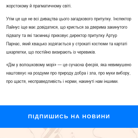
жорстокому й прагматичному світі.
Утім це ще не всі дивацтва цього загадкового притулку. Інспектор
Лайнус іще має довідатися, що криється за дверима закинутого
підвалу та які таємниці приховує директор притулку Артур
Парнас, який хвацько зодягається у строкаті костюми та картаті
шкарпетки, що постійно визирають із черевиків.
«Дім у волошковому морі» — це сучасна феєрія, яка невимушено
наштовхує на роздуми про природу добра і зла, про муки вибору,
про щастя, несправедливість і норми, накинуті нам іншими.
ПІДПИШИСЬ НА НОВИНИ