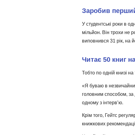
Заробив перший
У студентські роки в од
мільйон. Він трохи не 
виповнився 31 рік, на й
Читає 50 книг на
Тобто по одній книзі н
«Я буваю в незвичайних
головним способом, за 
одному з інтерв’ю.
Крім того, Гейтс регул
книжкових рекомендаці