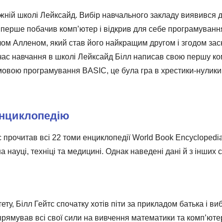
жній школі Лейксайд. Вибір навчального закладу виявився 
вперше побачив комп’ютер і відкрив для себе програмування.
ом Алленом, який став його найкращим другом і згодом зас
ід час навчання в школі Лейксайд Білл написав свою першу к
овою програмування BASIC, це була гра в хрестики-нулики.
енциклопедію
 прочитав всі 22 томи енциклопедії World Book Encyclopedia
 науці, техніці та медицині. Однак наведені дані й з інших 
ту, Білл Гейтс спочатку хотів піти за прикладом батька і ви
спрямував всі свої сили на вивчення математики та комп’юте