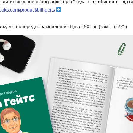
 дитиною у новій біографії серіїї “Видатні особистості” від 
books.com/product/bill-gejts
жку діє попереднє замовлення. Ціна 190 грн (замість 225).