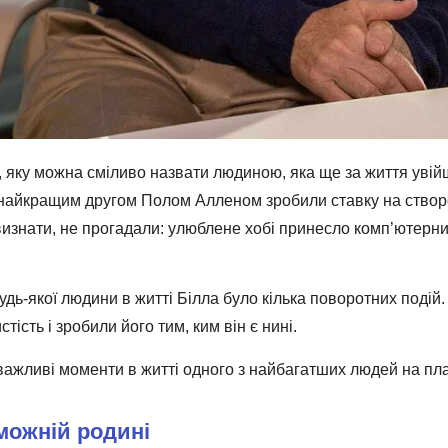
, яку можна сміливо назвати людиною, яка ще за життя увійш
з найкращим другом Полом Алленом зробили ставку на ство
 визнати, не прогадали: улюблене хобі принесло комп’ютерни
будь-якої людини в житті Білла було кілька поворотних подій.
тість і зробили його тим, ким він є нині.
ажливі моменти в житті одного з найбагатших людей на пла
можній родині