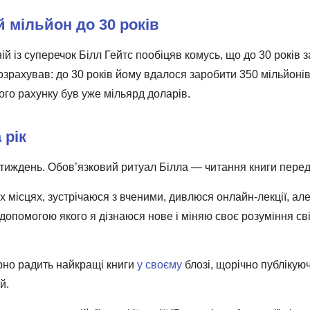
 мільйон до 30 років
ній із суперечок Білл Гейтс пообіцяв комусь, що до 30 років
розрахував: до 30 років йому вдалося заробити 350 мільйонів
ого рахунку був уже мільярд доларів.
 рік
а тиждень. Обов’язковий ритуал Білла ― читання книги перед
 місцях, зустрічаюся з вченими, дивлюся онлайн-лекції, але
допомогою якого я дізнаюся нове і міняю своє розуміння сві
ярно радить найкращі книги
у своєму
блозі, щорічно публікую
й.