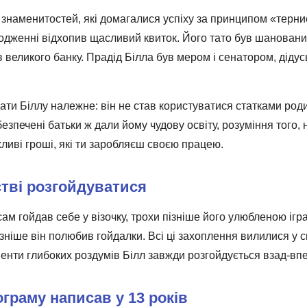
х знаменитостей, які домагалися успіху за принципом «терн
родженні відхопив щасливий квиток. Його тато був шанован
 великого банку. Прадід Білла був мером і сенатором, діду
дати Біллу належне: він не став користуватися статками роди
езпечені батьки ж дали йому чудову освіту, розуміння того, 
ажливі гроші, які ти заробляєш своєю працею.
тві розгойдуватися
сам гойдав себе у візочку, трохи пізніше його улюбленою ігр
ізніше він полюбив гойдалки. Всі ці захоплення вилилися у с
енти глибоких роздумів Білл завжди розгойдується взад-вп
граму написав у 13 років