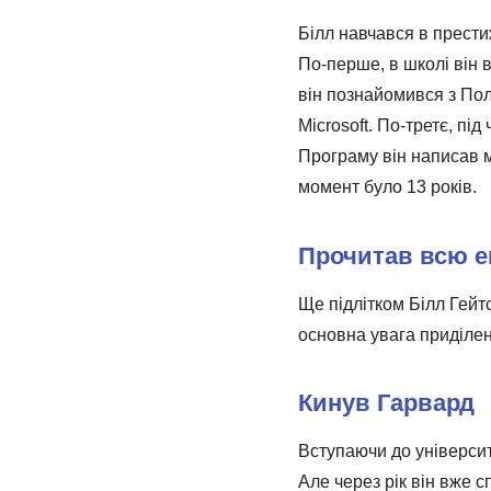
Білл навчався в прести
По-перше, в школі він 
він познайомився з Пол
Microsoft. По-третє, п
Програму він написав м
момент було 13 років.
Прочитав всю 
Ще підлітком Білл Гейтс
основна увага приділена
Кинув Гарвард
Вступаючи до університе
Але через рік він вже 