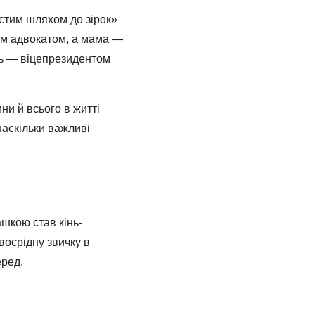
истим шляхом до зірок»
им адвокатом, а мама ―
сь ― віцепрезидентом
ни й всього в житті
наскільки важливі
ашкою став кінь-
воєрідну звичку в
еред.