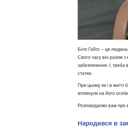
Білл Гейтс – це людина
Свого часу він разом 
забезпечення. І, треба
статки.
При цьому як і в житті 
вплинули на його особис
Розповідаємо вам про в
Народився в за