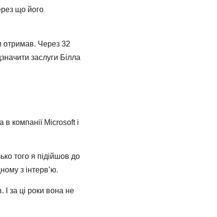
ерез що його
и отримав. Через 32
дзначити заслуги Білла
 компанії Microsoft і
ько того я підійшов до
ному з інтерв’ю.
 І за ці роки вона не