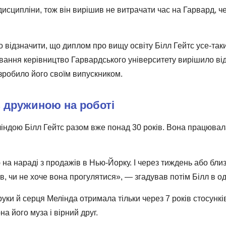
 дисципліни, тож він вирішив не витрачати час на Гарвард, ч
 відзначити, що диплом про вищу освіту Білл Гейтс усе-так
ування керівництво Гарвардського університету вирішило ві
 зробило його своїм випускником.
 дружиною на роботі
ндою Білл Гейтс разом вже понад 30 років. Вона працювала в
на нараді з продажів в Нью-Йорку. І через тиждень або близ
ав, чи не хоче вона прогулятися», ― згадував потім Білл в од
уки й серця Мелінда отримала тільки через 7 років стосунків.
на його муза і вірний друг.