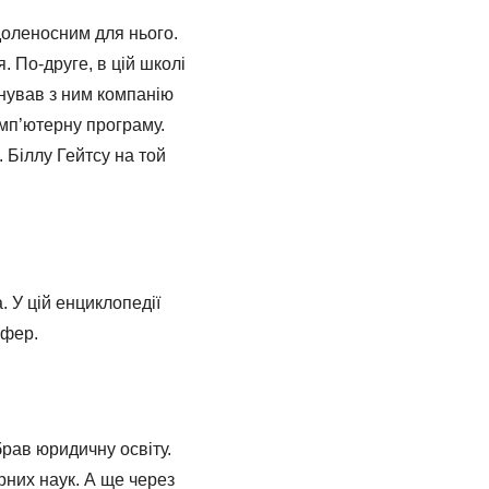
доленосним для нього.
 По-друге, в цій школі
нував з ним компанію
омп’ютерну програму.
 Біллу Гейтсу на той
. У цій енциклопедії
сфер.
брав юридичну освіту.
рних наук. А ще через