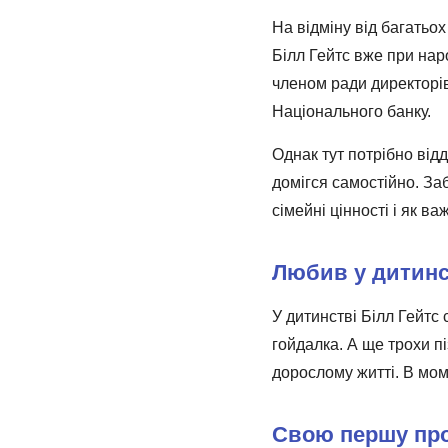
На відміну від багатьо
Білл Гейтс вже при на
членом ради директорів
Національного банку.
Однак тут потрібно від
домігся самостійно. Заб
сімейні цінності і як в
Любив у дитинс
У дитинстві Білл Гейтс 
гойдалка. А ще трохи п
дорослому житті. В мом
Свою першу про