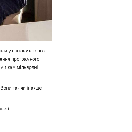
ла у світову історію.
рення програмного
м гікам мільярдні
 Вони так чи інакше
неті.