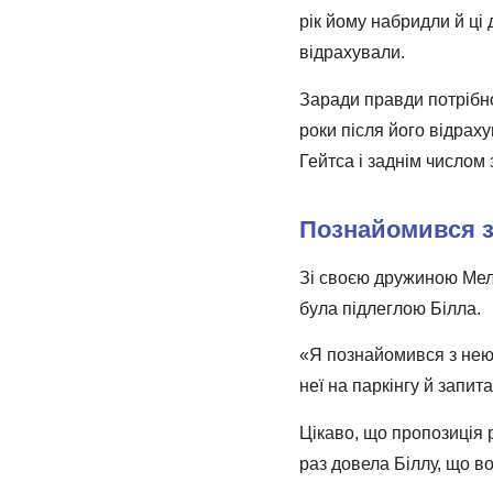
рік йому набридли й ці
відрахували.
Заради правди потрібно
роки після його відрах
Гейтса і заднім числом
Познайомився з
Зі своєю дружиною Мелі
була підлеглою Білла.
«Я познайомився з нею 
неї на паркінгу й запит
Цікаво, що пропозиція р
раз довела Біллу, що во