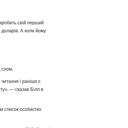
 заробить свій перший
 доларів. А коли йому
 сном.
 читання і раніше є
ту», ― сказав Білл в
чи список особистих