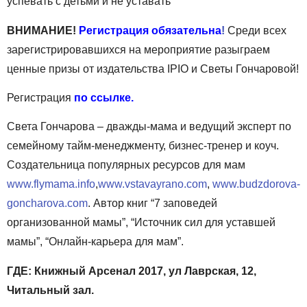
успевать с детьми и не уставать
​ВНИМАНИЕ!
Регистрация обязательна​
!
Среди всех
зарегистрировавшихся на мероприятие разыграем
ценные призы от издательства IPIO и Светы Гончаровой!
Регистрация
по ссылке
.
Света Гончарова – дважды-мама и ведущий эксперт по
семейному тайм-менеджменту, бизнес-тренер и коуч.
Создательница популярных ресурсов для мам
www.flymama.info
,
www.vstavayrano.com
,
www.budzdorova-
goncharova.com
. Автор книг “7 заповедей
организованной мамы”, “Источник сил для уставшей
мамы”, “Онлайн-карьера для мам”.
ГДЕ: Книжный Арсенал 2017, ул Лаврская, 12,
Читальный зал.