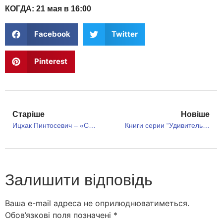
КОГДА: 21 мая в 16:00
Facebook
Twitter
Pinterest
Старіше
Новіше
Ицхак Пинтосевич – «Сделай! Твой первый шаг»
Книги серии “Удивительные личности” теперь и в России
Залишити відповідь
Ваша e-mail адреса не оприлюднюватиметься.
Обов’язкові поля позначені
*